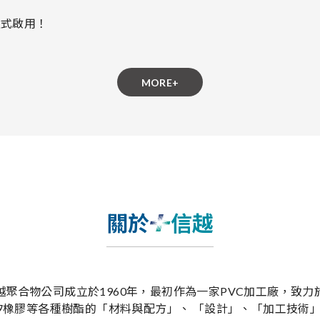
正式啟用！
MORE+
關於
信越
越聚合物公司成立於1960年，最初作為一家PVC加工廠，致力
矽橡膠等各種樹酯的「材料與配方」、 「設計」、「加工技術」..