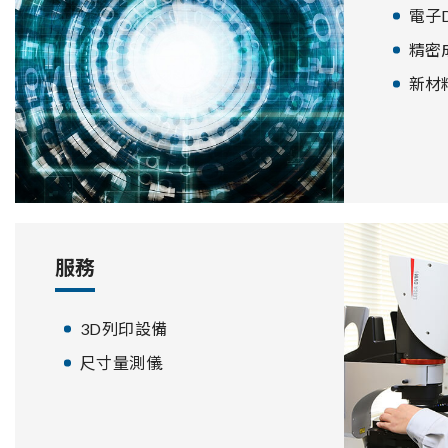
電子D
精密
新材
服務
3D列印設備
尺寸量測儀