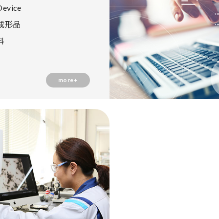
evice
成形品
料
more+